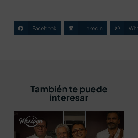
Facebook
Linkedin
Wha



También te puede
interesar