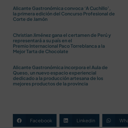
Alicante Gastronómica convoca ‘A Cuchillo’,
la primera edición del Concurso Profesional de
Corte de Jamón
Christian Jiménez gana el certamen de Perú y
representará a su país en el
Premio Internacional Paco Torreblanca a la
Mejor Tarta de Chocolate
Alicante Gastronómica incorpora el Aula de
Queso, un nuevo espacio experiencial
dedicado a la producción artesana de los
mejores productos de la provincia
Facebook
Linkedin
Wha


