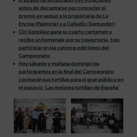
antes de decantarse por conceder el
premio ex aequo a la propietaria de La
Encina (Palencia) y a Cañadío (Santander)
Ciri González gana su cuarto certamen y
recibe un homenaje por su trayectoria, tras
participar en las catorce ediciones del
Campeonato
Hoy sábado y mañana domingo los
participantes en la final del Campeonato
cocinarán sus tortillas para el gran público en
el espacio ‘Las mejores tortillas de España’