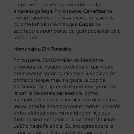
empleado los huevos aportados por la
empresa gallega. Por su parte,
Carrefour
ha
donado aceites de oliva y girasol para su uso
durante la final, mientras que
Cepsa
ha
aportado las bombonas de gas necesarias para
los fuegos.
Homenaje a Ciri González
Por su parte, Ciri González, visiblemente
emocionada, ha querido destacar que «este
premio es un reconocimiento a la dedicación
por hacer lo que más me gusta, la cocina
tradicional que aprendí de pequeña y con ella
la tortilla de patata tan esencial como
afamada. Durante 31 años al frente de nuestro
restaurante he intentado poner todo mi corazón
en los platos junto a mi marido y mi hijo que
fueron y siempre serán el alma del restaurante
La Encina de Palencia. Quiero agradecer a la
organización de Alicante Gastronómica, a