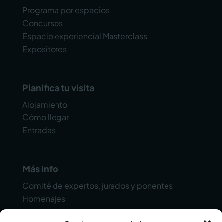
Programa por espacios
Concursos
Espacio experiencial Masterclass
Expositores
Planifica tu visita
Alojamiento
Cómo llegar
Entradas
Más info
Comité de expertos, jurados y ponentes
Homenajes
Actualidad