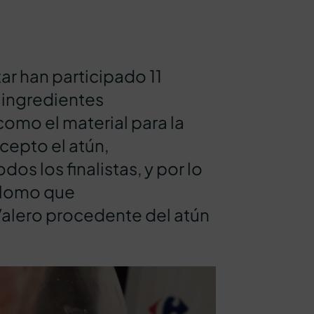
ar han participado 11
s ingredientes
 como el material para la
cepto el atún,
os los finalistas, y por lo
l lomo que
Valero procedente del atún