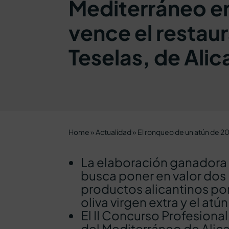
Mediterráneo en
vence el restau
Teselas, de Alic
Home
»
Actualidad
»
El ronqueo de un atún de 20
La elaboración ganadora 
busca poner en valor dos
productos alicantinos por
oliva virgen extra y el atún
El II Concurso Profesional
del Mediterráneo de Alic