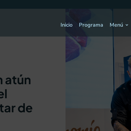
Inicio
Programa
Menú
n atún
el
tar de