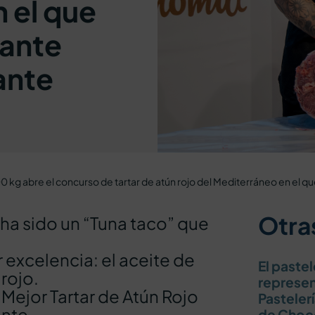
 el que
rante
ante
0 kg abre el concurso de tartar de atún rojo del Mediterráneo en el qu
Otras
ha sido un “Tuna taco” que
 excelencia: el aceite de
El paste
 rojo.
represen
 Mejor Tartar de Atún Rojo
Pastelerí
ante
de Choco