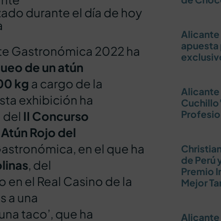
ado durante el día de hoy
a
Alicante
apuesta 
nte Gastronómica 2022 ha
exclusiv
ueo de un atún
00 kg
a cargo de la
Alicant
sta exhibición ha
Cuchillo
Profesio
a del
II Concurso
 Atún Rojo del
astronómica, en el que ha
Christia
de Perú y
linas
, del
Premio I
o en el Real Casino de la
Mejor Ta
s a una
na taco’, que ha
Alicante