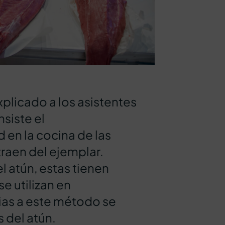
xplicado a los asistentes
siste el
d en la cocina de las
traen del ejemplar.
 atún, estas tienen
se utilizan en
ias a este método se
 del atún.