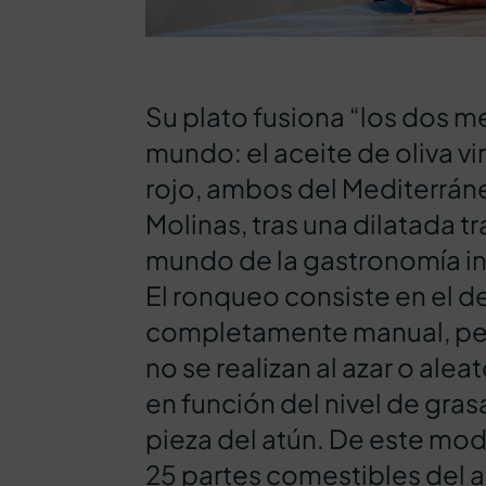
Su plato fusiona “los dos m
mundo: el aceite de oliva vir
rojo, ambos del Mediterrá
Molinas, tras una dilatada tr
mundo de la gastronomía in
El ronqueo consiste en el 
completamente manual, per
no se realizan al azar o alea
en función del nivel de gra
pieza del atún. De este mo
25 partes comestibles del a