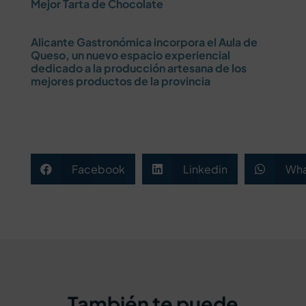
Mejor Tarta de Chocolate
Alicante Gastronómica incorpora el Aula de
Queso, un nuevo espacio experiencial
dedicado a la producción artesana de los
mejores productos de la provincia
Facebook
Linkedin
Wha



También te puede