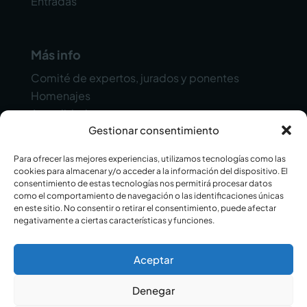
Entradas
Más info
Comité de expertos, jurados y ponentes
Homenajes
Actualidad
Gestionar consentimiento
Contacto
Para ofrecer las mejores experiencias, utilizamos tecnologías como las
cookies para almacenar y/o acceder a la información del dispositivo. El
consentimiento de estas tecnologías nos permitirá procesar datos
como el comportamiento de navegación o las identificaciones únicas
en este sitio. No consentir o retirar el consentimiento, puede afectar
negativamente a ciertas características y funciones.
© 2025 Alicante Gastronómica. Todos los
Aceptar
derechos reservados.
Aviso Legal
Política de Privacidad
Cookies
Denegar