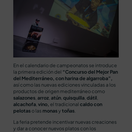
En el calendario de campeonatos se introduce
la primera edición del
“Concurso del Mejor Pan
del Mediterráneo, con harina de algarroba”,
así como las nuevas ediciones vinculadas a los
productos de origen mediterráneo como
salazones
,
arroz
,
atún
,
quisquilla
,
dátil
,
alcachofa
,
vino,
el tradicional
caldo con
pelotas
o las
monas
y
toñas
.
La feria pretende incentivar nuevas creaciones
y dar a conocer nuevos platos con los