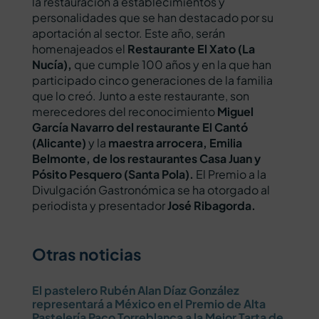
la restauración a establecimientos y
personalidades que se han destacado por su
aportación al sector. Este año, serán
homenajeados el
Restaurante El Xato (La
Nucía),
que cumple 100 años y en la que han
participado cinco generaciones de la familia
que lo creó. Junto a este restaurante, son
merecedores del reconocimiento
Miguel
García Navarro del restaurante El Cantó
(Alicante)
y la
maestra arrocera, Emilia
Belmonte, de los restaurantes Casa Juan y
Pósito Pesquero (Santa Pola).
El Premio a la
Divulgación Gastronómica se ha otorgado al
periodista y presentador
José Ribagorda.
Otras noticias
El pastelero Rubén Alan Díaz González
representará a México en el Premio de Alta
Pastelería Paco Torreblanca a la Mejor Tarta de