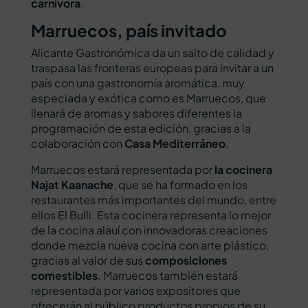
carnívora
.
Marruecos, país invitado
Alicante Gastronómica da un salto de calidad y
traspasa las fronteras europeas para invitar a un
país con una gastronomía aromática, muy
especiada y exótica como es Marruecos, que
llenará de aromas y sabores diferentes la
programación de esta edición, gracias a la
colaboración con
Casa Mediterráneo
.
Marruecos estará representada por
la cocinera
Najat Kaanache
, que se ha formado en los
restaurantes más importantes del mundo, entre
ellos El Bulli. Esta cocinera representa lo mejor
de la cocina alauí con innovadoras creaciones
donde mezcla nueva cocina con arte plástico,
gracias al valor de sus
composiciones
comestibles
. Marruecos también estará
representada por varios expositores que
ofrecerán al público productos propios de su