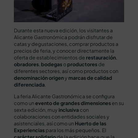
Durante esta nueva edición, los visitantes a
Alicante Gastronómica podrán disfrutar de
catas y degustaciones, comprar productos a
precios de feria, y conocer directamente la
oferta de establecimientos de
restauración
,
obradores
,
bodegas
o
productores
de
diferentes sectores, así como productos con
denominación origen
y
marcas de calidad
diferenciada
.
La feria Alicante Gastronómica se configura
como un
evento de grandes dimensiones
en su
sexta edición, muy
inclusiva
con
colaboraciones con entidades sociales y
asistenciales, así como un
Huerto de las
Experiencias
para los más pequeños. El
carácter solidario
de la edición hace que la