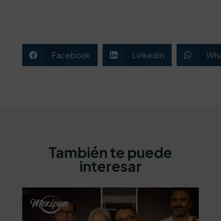
Facebook
Linkedin
Wha



También te puede
interesar