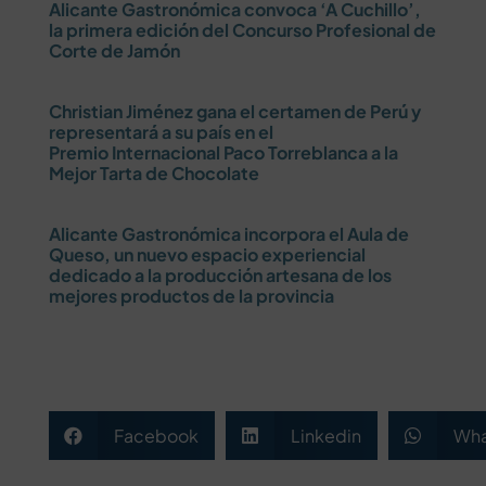
Alicante Gastronómica convoca ‘A Cuchillo’,
la primera edición del Concurso Profesional de
Corte de Jamón
Christian Jiménez gana el certamen de Perú y
representará a su país en el
Premio Internacional Paco Torreblanca a la
Mejor Tarta de Chocolate
Alicante Gastronómica incorpora el Aula de
Queso, un nuevo espacio experiencial
dedicado a la producción artesana de los
mejores productos de la provincia
Facebook
Linkedin
Wha


