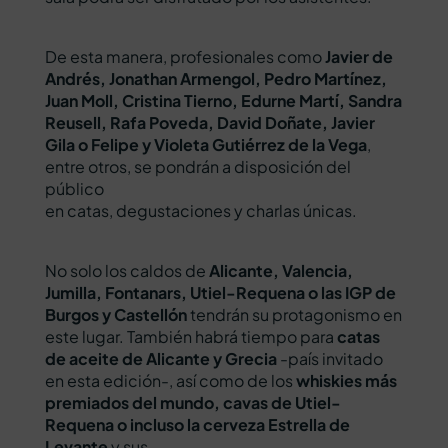
De esta manera, profesionales como
Javier de
Andrés, Jonathan Armengol, Pedro Martínez,
Juan Moll, Cristina Tierno, Edurne Martí, Sandra
Reusell, Rafa Poveda, David Doñate, Javier
Gila o Felipe y Violeta Gutiérrez de la Vega
,
entre otros, se pondrán a disposición del
público
en catas, degustaciones y charlas únicas.
No solo los caldos de
Alicante, Valencia,
Jumilla, Fontanars, Utiel-Requena o las IGP de
Burgos y Castellón
tendrán su protagonismo en
este lugar. También habrá tiempo para
catas
de aceite de Alicante y Grecia
-país invitado
en esta edición-, así como de los
whiskies más
premiados del mundo, cavas de Utiel-
Requena o incluso la cerveza Estrella de
Levante
y sus