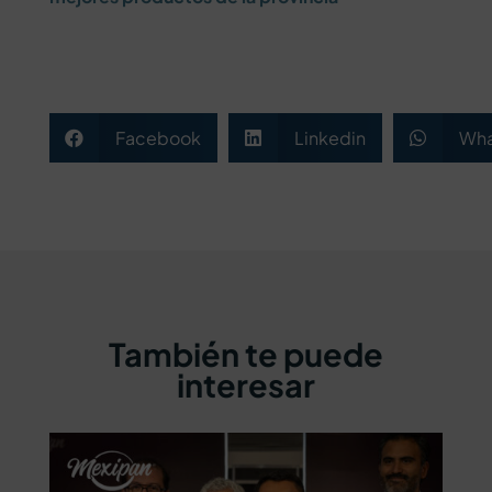
Facebook
Linkedin
Wha



También te puede
interesar