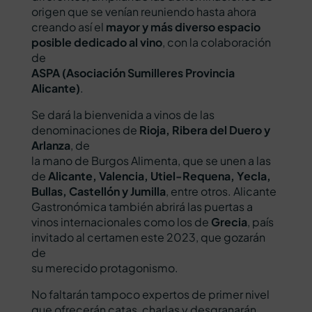
origen que se venían reuniendo hasta ahora
creando así el
mayor y más diverso espacio
posible dedicado al vino
, con la colaboración
de
ASPA (Asociación Sumilleres Provincia
Alicante)
.
Se dará la bienvenida a vinos de las
denominaciones de
Rioja, Ribera del Duero y
Arlanza
, de
la mano de Burgos Alimenta, que se unen a las
de
Alicante, Valencia, Utiel-Requena, Yecla,
Bullas, Castellón y Jumilla
, entre otros. Alicante
Gastronómica también abrirá las puertas a
vinos internacionales como los de
Grecia
, país
invitado al certamen este 2023, que gozarán
de
su merecido protagonismo.
No faltarán tampoco expertos de primer nivel
que ofrecerán catas, charlas y desgranarán