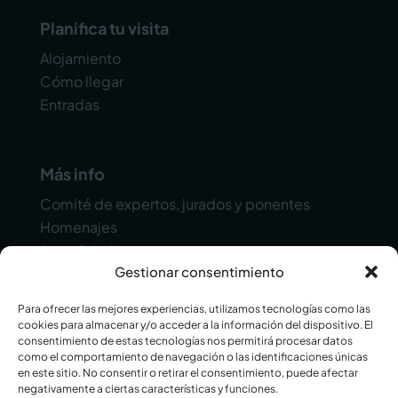
Planifica tu visita
Alojamiento
Cómo llegar
Entradas
Más info
Comité de expertos, jurados y ponentes
Homenajes
Actualidad
Gestionar consentimiento
Contacto
Para ofrecer las mejores experiencias, utilizamos tecnologías como las
cookies para almacenar y/o acceder a la información del dispositivo. El
consentimiento de estas tecnologías nos permitirá procesar datos
como el comportamiento de navegación o las identificaciones únicas
en este sitio. No consentir o retirar el consentimiento, puede afectar
negativamente a ciertas características y funciones.