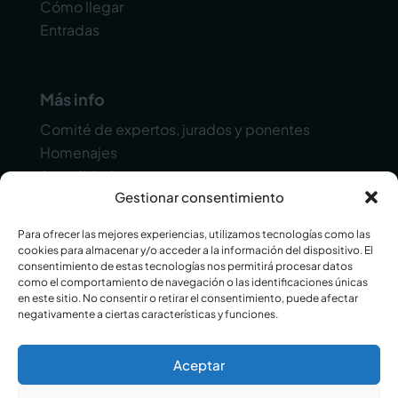
Cómo llegar
Entradas
Más info
Comité de expertos, jurados y ponentes
Homenajes
Actualidad
Gestionar consentimiento
Contacto
Para ofrecer las mejores experiencias, utilizamos tecnologías como las
cookies para almacenar y/o acceder a la información del dispositivo. El
consentimiento de estas tecnologías nos permitirá procesar datos
como el comportamiento de navegación o las identificaciones únicas
en este sitio. No consentir o retirar el consentimiento, puede afectar
negativamente a ciertas características y funciones.
© 2025 Alicante Gastronómica. Todos los
Aceptar
derechos reservados.