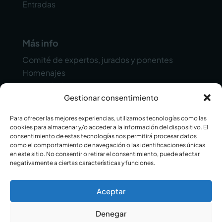
Entradas
Más info
Comité de expertos, jurados y ponentes
Homenajes
Actualidad
Gestionar consentimiento
Contacto
Para ofrecer las mejores experiencias, utilizamos tecnologías como las
cookies para almacenar y/o acceder a la información del dispositivo. El
consentimiento de estas tecnologías nos permitirá procesar datos
como el comportamiento de navegación o las identificaciones únicas
en este sitio. No consentir o retirar el consentimiento, puede afectar
negativamente a ciertas características y funciones.
© 2025 Alicante Gastronómica. Todos los
Aceptar
derechos reservados.
Aviso Legal
Política de Privacidad
Cookies
Denegar