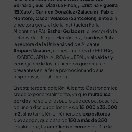
Bernardi, Susi Díaz (La Finca), Cristina Figueira
(El Xato), Carmen González (Zalacaín), Pablo
Montoro, Oscar Velasco (Santceloni) junto a
la
directora general de la Institución Ferial
Alicantina (IFA),
Esther Guilabert
, el rector de la
Universidad Miguel Hernández,
Juan José Ruiz
,
la rectora de la Universidad de Alicante,
Amparo Navarro,
representantes de FEPHA y
HOSBEC, APHA, ALROA y UEPAL, y alcaldes y
concejales de los municipios que estarán
presentes en la feria promocionando sus
respectivas localidades.
En esta tercera edición, Alicante Gastronómica
crece exponencialmente, ya que
multiplica
por dos
no solo el espacio que ocupa, pasando
de uno a dos pabellones y de
15.000 a 32.000
m2
, sino también el número de
expositores
que acoge, que pasa de
150 a más de 250
.
Igualmente, ha
ampliado el horario
del fin de