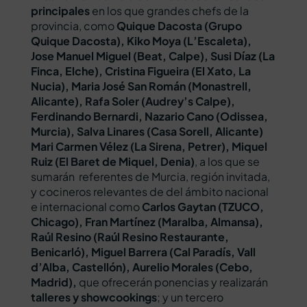
principales
en los que grandes chefs de la
provincia, como
Quique Dacosta (Grupo
Quique Dacosta), Kiko Moya (L’Escaleta),
Jose Manuel Miguel (Beat, Calpe), Susi Díaz (La
Finca, Elche), Cristina Figueira (El Xato, La
Nucia), Maria José San Román (Monastrell,
Alicante), Rafa Soler (Audrey’s Calpe),
Ferdinando Bernardi, Nazario Cano (Odissea,
Murcia), Salva Linares (Casa Sorell, Alicante)
Mari Carmen Vélez (La Sirena, Petrer), Miquel
Ruiz (El Baret de Miquel, Denia)
, a los que se
sumarán referentes de Murcia, región invitada,
y cocineros relevantes de del ámbito nacional
e internacional como
Carlos Gaytan (TZUCO,
Chicago), Fran Martínez (Maralba, Almansa),
Raúl Resino (Raúl Resino Restaurante,
Benicarló), Miguel Barrera (Cal Paradís, Vall
d’Alba, Castellón), Aurelio Morales (Cebo,
Madrid),
que ofrecerán ponencias y realizarán
talleres y showcookings
; y un tercero