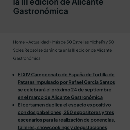
la III edición de Alicante
Gastronómica
Home
»
Actualidad
»
Más de 30 Estrellas Michelín y 50
Soles Repsol se darán cita en la III edición de Alicante
Gastronómica
El XIV Campeonato de España de Tortilla de
Patatas impulsado por Rafael García Santos
se celebrará el próximo 24 de septiembre
en el marco de Alicante Gastronómica
El certamen duplica el espacio expositivo
con dos pabellones, 250 expositores y tres
escenarios para la realización de ponencias,
talleres, showcookings y degustaciones