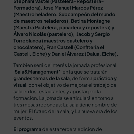
Stephani Vastel (Pastelera-Repostera-
Formadora), José Manuel Marcos Pérez
(Maestro heladero. Subcampeón del mundo
de maestros heladeros), Betina Montagne
(Maestra Pastelera, panadera y repostera) y
Álvaro Nicolás (pastelero), Jacob y Sergio
Torreblanca (maestros pastelero y
chocolatero), Fran Castell (Confitería el
Castell, Elche) y Daniel Álvarez (Dalua, Elche).
También será de interés la jornada profesional
‘
Sala&Management’
, en la que se tratarán
grandes temas de la sala
, de forma
práctica y
visual
, con el objetivo de mejorar el trabajo de
sala en los restaurantes y apostar por la
formación. La jornada se articulará en torno a
tres mesas redondas: La sala tiene nombre de
mujer; El futuro de la sala; y La nueva era de los
eventos.
El programa
de esta tercera edición de