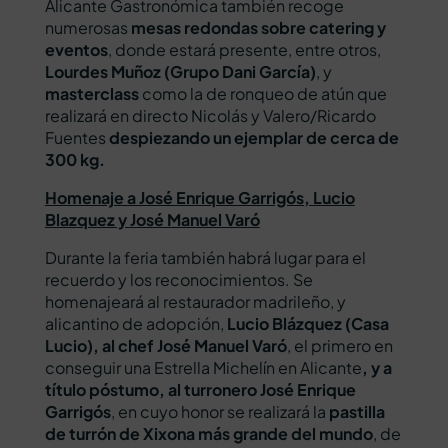
Alicante Gastronómica también recoge
numerosas
mesas redondas sobre catering y
eventos
, donde estará presente, entre otros,
Lourdes Muñoz (Grupo Dani García)
, y
masterclass
como la de ronqueo de atún que
realizará en directo Nicolás y Valero/Ricardo
Fuentes
despiezando un ejemplar de cerca de
300 kg.
Homenaje a José Enrique Garrigós, Lucio
Blazquez y José Manuel Varó
Durante la feria también habrá lugar para el
recuerdo y los reconocimientos. Se
homenajeará al restaurador madrileño, y
alicantino de adopción,
Lucio Blázquez (Casa
Lucio), al chef José Manuel Varó
, el primero en
conseguir una Estrella Michelín en Alicante
, y a
título póstumo, al turronero José Enrique
Garrigós
, en cuyo honor se realizará la
pastilla
de turrón de Xixona más grande del mundo
, de