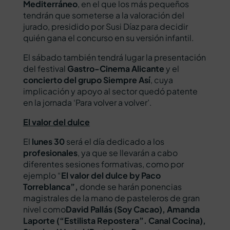
Mediterráneo
, en el que los más pequeños
tendrán que someterse a la valoración del
jurado, presidido por Susi Díaz para decidir
quién gana el concurso en su versión infantil.
El sábado también tendrá lugar la presentación
del festival
Gastro-Cinema Alicante
y el
concierto del grupo Siempre Así
, cuya
implicación y apoyo al sector quedó patente
en la jornada ‘Para volver a volver’.
El valor del dulce
El
lunes 30
será el día dedicado a los
profesionales
, ya que se llevarán a cabo
diferentes sesiones formativas, como por
ejemplo “
El valor del dulce by Paco
Torreblanca”,
donde se harán ponencias
magistrales de la mano de pasteleros de gran
nivel como
David Pallás (Soy Cacao), Amanda
Laporte (“Estilista Repostera”. Canal Cocina),