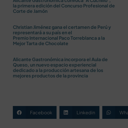
Alicante Gastronómica convoca ‘A Cuchillo’,
la primera edición del Concurso Profesional de
Corte de Jamón
Christian Jiménez gana el certamen de Perú y
representará a su país en el
Premio Internacional Paco Torreblanca a la
Mejor Tarta de Chocolate
Alicante Gastronómica incorpora el Aula de
Queso, un nuevo espacio experiencial
dedicado a la producción artesana de los
mejores productos de la provincia
Facebook
Linkedin
Wha


